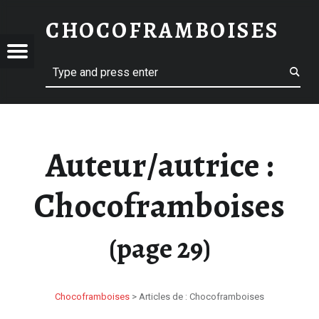
CHOCOFRAMBOISES – PAGE 29 – CHOCOFRAMBOISES
CHOCOFRAMBOISES
OFRAMBOISES
 29 – CHOCOFRAMBOISES
Menu
Search
Auteur/autrice :
Chocoframboises
(page 29)
Chocoframboises
>
Articles de : Chocoframboises