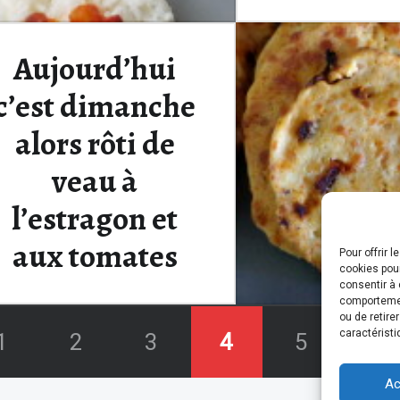
Je suis une grand
romancière Agatha 
quand…
Aujourd’hui
c’est dimanche
Continue rea
alors rôti de
veau à
l’estragon et
aux tomates
Pour offrir 
cookies pour
consentir à 
comportement
ou de retire
A vrai dire, le rôti du dimanche
caractéristi
1
2
3
4
5
6
n’est pas vraiment une tradition
familiale…
Ac