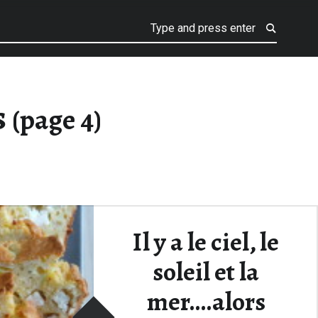
s
(page 4)
Il y a le ciel, le
soleil et la
mer….alors