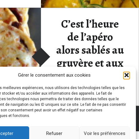
e fan de la
Christie et
C’est l’heure
de l’apéro
“En souvenir de Rosemary : pommes de terre nouvelles au romarin”
ding
…
alors sablés au
gruyère et aux
tomates
Gérer le consentement aux cookies
séchées.
les meilleures expériences, nous utilisons des technologies telles que les
 stocker et/ou accéder aux informations des appareils. Le fait de
ces technologies nous permettra de traiter des données telles que le
 de navigation ou les ID uniques sur ce site. Le fait de ne pas consentir
r son consentement peut avoir un effet négatif sur certaines
Pour l’apéritif, quoi de mieux
ques et fonctions.
…
14
»
que des biscuits maisons
surtout quand ils…
cepter
Refuser
Voir les préférences