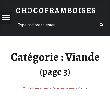
VIANDE – PAGE 3 – CHOCOFRAMBOISES
CHOCOFRAMBOISES
OFRAMBOISES
 CHOCOFRAMBOISES
Menu
Search
Catégorie :
Viande
(page 3)
Chocoframboises
>
Recettes salées
>
Viande