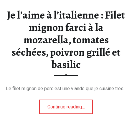
Je l’aime à l’italienne : Filet
mignon farci à la
mozarella, tomates
séchées, poivron grillé et
basilic
Le filet mignon de porc est une viande que je cuisine très…
Continue reading
…
“Je l’aime à l’italienne : Filet mignon farci à la mozarella, tomates séchées, poivron grillé et basilic”