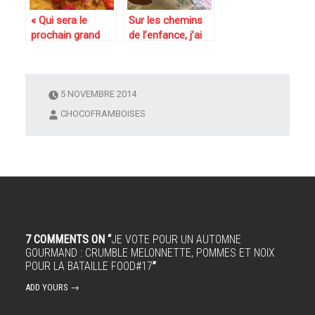
« Qui sera le
Sur les chemins
prochain grand
de l’enfance, j’ai
patissier » at
rencontré la
home : crumble
Bataille food#16 :
pommes-fruits
pintade au cidre
rouges réalisé par
et aux noix
5 NOVEMBRE 2014
notre fiston
CHOCOFRAMBOISES
7 COMMENTS ON “
JE VOTE POUR UN AUTOMNE
GOURMAND : CRUMBLE MELONNETTE, POMMES ET NOIX
POUR LA BATAILLE FOOD#17
”
ADD YOURS →