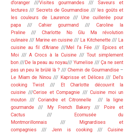
d’oranger
///
Visites gourmandes
///
Saveurs et
lectures
///
Secrets de Gourmandise
///
les goûts et
les couleurs de Laurence
///
Une cuillerée pour
papa
///
Cahier gourmand
///
Caroline la
Praline
///
Charlotte No Glu Ma révolution
culinaire
///
Marine en cuisine
///
La Kitchenette
///
La
cuisine au fil d’Ariane
///
Mel l’a Fée
///
Epices et
Moi
///
A Crocs à la Cuisine
///
Tout simplement
bon
///
De la peau au noyau
///
Yumelise
///
Ça ne sent
pas un peu le brûlé là ?
///
Chemin de Gourmandise
–
Le Miam de Ninou
///
Kaprisse et Délices
///
Del’s
cooking Twist
///
Et Charlotte découvrit la
cuisine
///
Cerise et Compagnie
///
Cuisine moi un
mouton
///
Coriandre et Citronnelle
///
la ligne
gourmande
///
My French Bakery
///
Poire et
Cactus
///
Ecomusée du
Montmorillonnais
///
Mignardises et
compagnies
///
Jenn is cooking
///
Cuisine