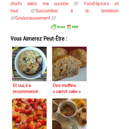
chichi dans ma cuisine
///
Food’épices et
tout
///
Succomber à la tentation
///
Goulucieusement
///
Vous Aimerez Peut-Être :
Et oui, il a
Des muffins
recommencé :
« carrot cake »
Crumble
aux noix pour
pommes,
attirer le lapin de
bananes et
Pâques chez
carambar
nous ! (Battle
food #30)