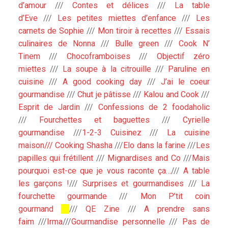
d’amour
///
Contes et délices
///
La table
d’Eve
///
Les petites miettes d’enfance
///
Les
carnets de Sophie
///
Mon tiroir à recettes
///
Essais
culinaires de Nonna
///
Bulle green
///
Cook N’
Tinem
///
Chocoframboises
///
Objectif zéro
miettes
///
La soupe à la citrouille
///
Paruline en
cuisine
///
A good cooking day
///
J’ai le coeur
gourmandise
///
Chut je pâtisse
///
Kalou and Cook
///
Esprit de Jardin
///
Confessions de 2 foodaholic
///
Fourchettes et baguettes
///
Cyrielle
gourmandise
///
1-2-3 Cuisinez
///
La cuisine
maison///
Cooking Shasha
///
Elo dans la farine
///
Les
papilles qui frétillent
///
Mignardises and Co
///
Mais
pourquoi est-ce que je vous raconte ça…
///
A table
les garçons !
///
Surprises et gourmandises
///
La
fourchette gourmande
///
Mon P’tit coin
gourmand
///
QE Zine
///
A prendre sans
faim
///
Irma
///
Gourmandise personnelle
///
Pas de