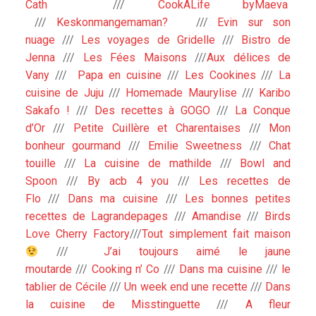
Cath
///
CookALife byMaeva
///
Keskonmangemaman?
///
Evin sur son
nuage
///
Les voyages de Gridelle
///
Bistro de
Jenna
///
Les Fées Maisons
///
Aux délices de
Vany
///
Papa en cuisine
///
Les Cookines
///
La
cuisine de Juju
///
Homemade Maurylise
///
Karibo
Sakafo !
///
Des recettes à GOGO
///
La Conque
d’Or
///
Petite Cuillère et Charentaises
///
Mon
bonheur gourmand
///
Emilie Sweetness
///
Chat
touille
///
La cuisine de mathilde
///
Bowl and
Spoon
///
By acb 4 you
///
Les recettes de
Flo
///
Dans ma cuisine
///
Les bonnes petites
recettes de Lagrandepages
///
Amandise
///
Birds
Love Cherry Factory
///
Tout simplement fait maison
///
J’ai toujours aimé le jaune
moutarde
///
Cooking n’ Co
///
Dans ma cuisine
///
le
tablier de Cécile
///
Un week end une recette
///
Dans
la cuisine de Misstinguette
///
A fleur