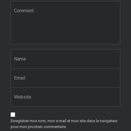
Commentaire
*
Nom
*
E-mail
*
Site web
Enregistrer mon nom, mon e-mail et mon site dans le navigateur
pour mon prochain commentaire.