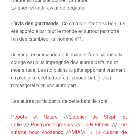
Mettre au four une bonne 1/2 heure.
Laisser refroidir avant de déguster
L’avis des gourmands
: Ce crumble était très bon. Il a
été apprécié par tout le monde et surtout par notre
fan des crumbles, j’ai nommé n°1.
Je vous recommande de le manger froid car ainsi la
courge est plus imprégnée des autres parfums et
moins fade. Les noix dans la pâte apportent vraiment
un plus à la recette (parfum, cruoutillant…). J’en
remangerai bien une autre part !
Les autres participants de cette bataille sont :
Popote et Nature
///
L’atelier de Steph et
Lolie
///
Pourquoi je grossis
///
Dolly Rifman
///
Une
cuisine pour Voozenoo
///
MIAM » La cuisine de