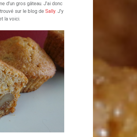
me d’un gros gâteau. J’ai donc
i trouvé sur le blog de
Sally
. J’y
 la voici.