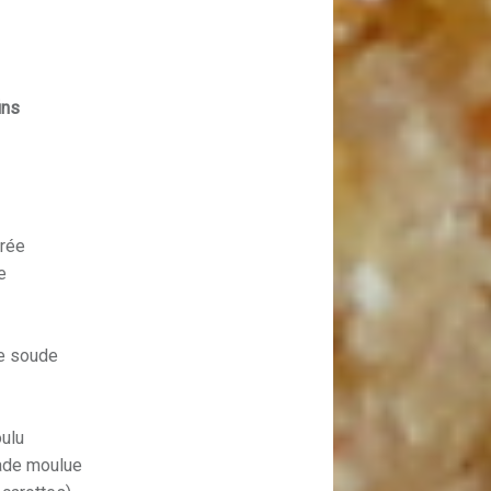
ins
rée
e
de soude
oulu
cade moulue