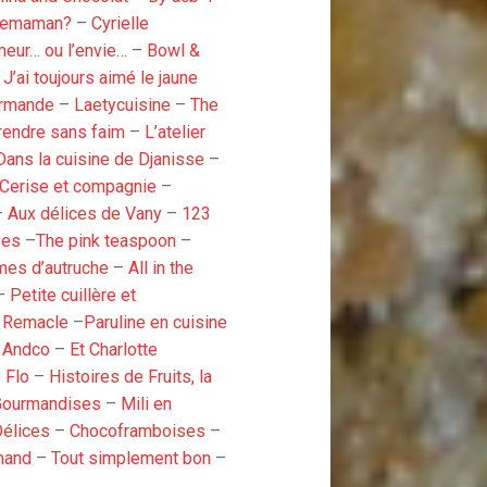
gemaman?
–
Cyrielle
meur… ou l’envie…
–
Bowl &
–
J’ai toujours aimé le jaune
urmande
–
Laetycuisine
–
The
rendre sans faim
–
L’atelier
Dans la cuisine de Djanisse
–
Cerise et compagnie
–
–
Aux délices de Vany
–
123
ses
–
The pink teaspoon
–
mes d’autruche
–
All in the
–
Petite cuillère et
e Remacle
–
Paruline en cuisine
s Andco
–
Et Charlotte
 Flo
–
Histoires de Fruits, la
Gourmandises
–
Mili en
Délices
–
Chocoframboises
–
mand
–
Tout simplement bon
–