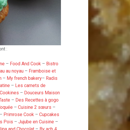
nt :
ine
–
Food And Cook
–
Bistro
eau au noyau
–
Framboise et
n
–
My french bakery
–
Radis
atine
–
Les carnets de
 Cookines
–
Douceurs Maison
Taste
–
Des Recettes à gogo
Toquée
–
Cuisine 2 sœurs
–
–
Primrose Cook
–
Cupcakes
ts Pois
–
Jujube en Cuisine
–
ina and Chocolat
–
By acb 4