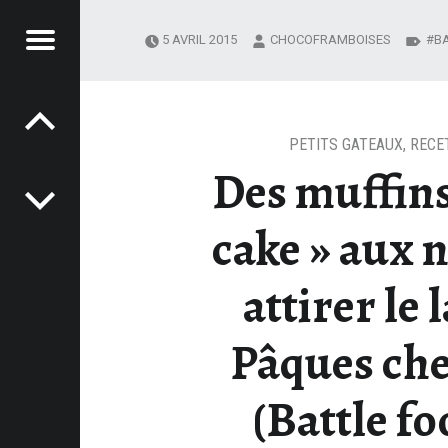
Menu
5 AVRIL 2015
CHOCOFRAMBOISES
B
Post navigation
OCOFRAMBOISES
 ATTIRER LE LAPIN DE PÂQUES CHEZ NOUS ! (BATTLE FOOD #30) – CHOCOFRAMBOISES
PETITS GATEAUX
,
RECE
Des muffins
cake » aux 
attirer le 
Pâques che
(Battle fo