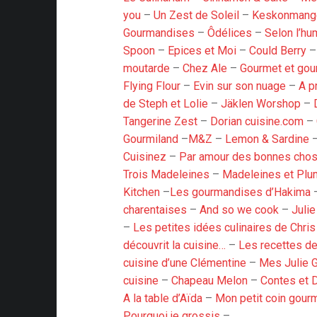
you
–
Un Zest de Soleil
–
Keskonman
Gourmandises
–
Ôdélices
–
Selon l’hu
Spoon
–
Epices et Moi
–
Could Berry
moutarde
–
Chez Ale
–
Gourmet et go
Flying Flour
–
Evin sur son nuage
–
A p
de Steph et Lolie
–
Jäklen Worshop
–
Tangerine Zest
–
Dorian cuisine.com
–
Gourmiland
–
M&Z
–
Lemon & Sardine
Cuisinez
–
Par amour des bonnes cho
Trois Madeleines
–
Madeleines et Plu
Kitchen
–
Les gourmandises d’Hakima
charentaises
–
And so we cook
–
Juli
–
Les petites idées culinaires de Chri
découvrit la cuisine…
–
Les recettes de
cuisine d’une Clémentine
–
Mes Julie 
cuisine
–
Chapeau Melon
–
Contes et 
A la table d’Aïda
–
Mon petit coin gour
Pourquoi je grossis
–