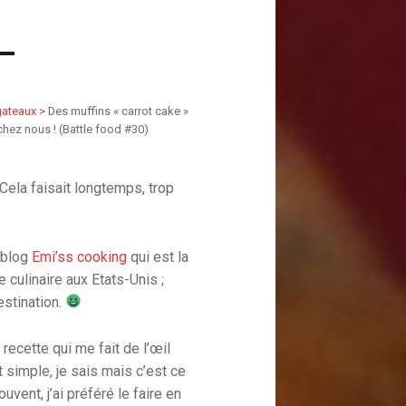
gateaux
>
Des muffins « carrot cake »
 chez nous ! (Battle food #30)
 Cela faisait longtemps, trop
 blog
Emi’ss cooking
qui est la
 culinaire aux Etats-Unis ;
stination.
 recette qui me fait de l’œil
 simple, je sais mais c’est ce
vent, j’ai préféré le faire en