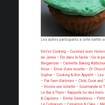
Les autres participants à cette battle so
Emi’ss Cooking
–
Cuisinez avec Honor
de Jenna
–
Élo dans la farine
–
De la p
Bergamote
–
Carinette Baking Addictio
Rose
–
Envie d’une recette
–
Dr Chocol
Sophie
–
Cooking & Bon Appétit
–
Les
–
Par faim d’arômes
–
Click, Cook and 
–
Encore une lichette
–
Gourmande et 
Le Bar à Thym
–
Rappelle toi des mets
& Capitons
–
Emilie Sweetness
–
Peti
Le Culinarium
–
Cinnamon & Cake
–
Mél