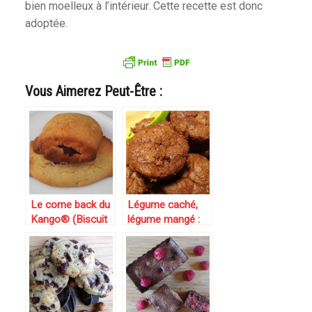
bien moelleux à l’intérieur. Cette recette est donc
adoptée.
Vous Aimerez Peut-Être :
Le come back du
Légume caché,
Kango® (Biscuit
légume mangé :
sablé au
mini moelleux
chocolat)
chocolat-
courgette