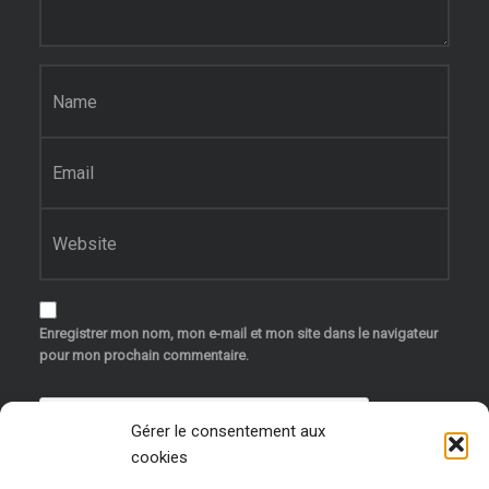
Nom
*
E-mail
*
Site web
Enregistrer mon nom, mon e-mail et mon site dans le navigateur
pour mon prochain commentaire.
Gérer le consentement aux
cookies