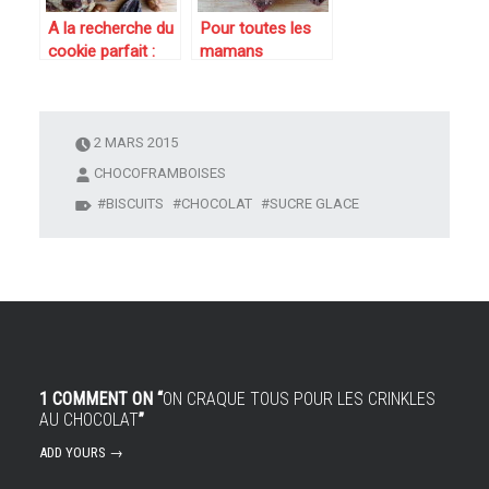
A la recherche du
Pour toutes les
cookie parfait :
mamans
cookies chocolat
gourmandes du
– noisettes
monde : mini-
cakes moelleux
au chocolat et
2 MARS 2015
framboises
CHOCOFRAMBOISES
BISCUITS
CHOCOLAT
SUCRE GLACE
1 COMMENT ON “
ON CRAQUE TOUS POUR LES CRINKLES
AU CHOCOLAT
”
ADD YOURS →