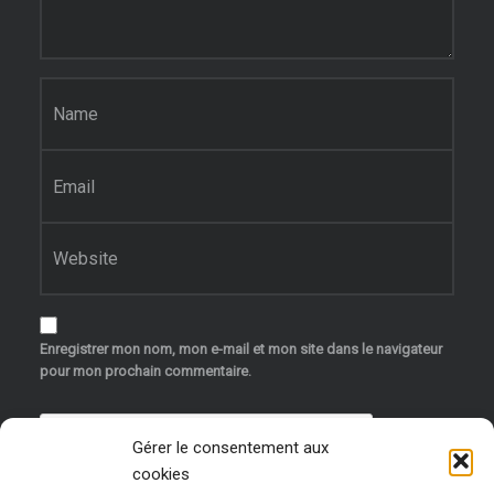
Nom
*
E-mail
*
Site web
Enregistrer mon nom, mon e-mail et mon site dans le navigateur
pour mon prochain commentaire.
Gérer le consentement aux
cookies