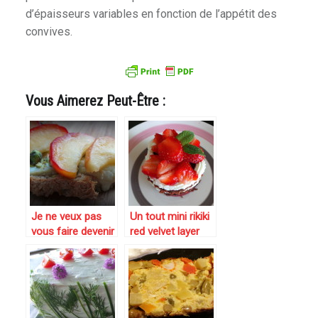
d’épaisseurs variables en fonction de l’appétit des
convives.
Vous Aimerez Peut-Être :
Je ne veux pas
Un tout mini rikiki
vous faire devenir
red velvet layer
chèvre mais je
cake à la
serai tout miel :
betterave #
Tartine de chèvre
bataille food12
aux pommes,
miel et pistaches :