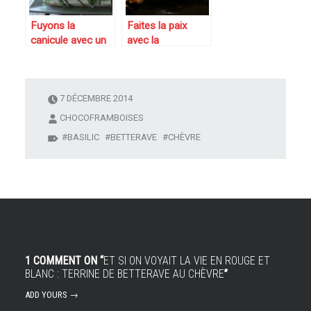
battle food #24
Fuyons la
Faites la paix
canicule avec un
avec la
Smörgåstårta !
macédoine de
heu…un sandwich
légumes et
cake au saumon,
essayez la
concombre et
« Terrine légère à
7 DÉCEMBRE 2014
fenouil
la macédoine et
CHOCOFRAMBOISES
au surimi «
BASILIC
BETTERAVE
CHÈVRE
1 COMMENT ON “
ET SI ON VOYAIT LA VIE EN ROUGE ET
BLANC : TERRINE DE BETTERAVE AU CHÈVRE
”
ADD YOURS →