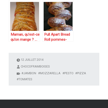
liquide
déguste : il n’y a
pas plus simple
alors Samoussa
kiri, pesto et
tomates cerises
Maman, qu’est-ce
Pull Apart Bread
qu’on mange ? …
Roll pommes-
alors tresse
cannelle pour le
feuilletée saveur
défi boulange
pizza (jambon,
tomates,
12 JUILLET 2014
mozzarella)
CHOCOFRAMBOISES
JAMBON
MOZZARELLA
PESTO
PIZZA
TOMATES