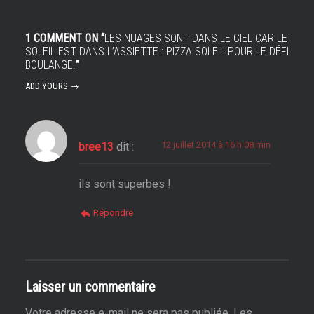
1 COMMENT ON “
LES NUAGES SONT DANS LE CIEL CAR LE
SOLEIL EST DANS L’ASSIETTE : PIZZA SOLEIL POUR LE DÉFI
BOULANGE.
”
ADD YOURS →
12 juillet 2014 à 16 h 08 min
bree13
dit :
ils sont superbes !
Répondre
Laisser un commentaire
Votre adresse e-mail ne sera pas publiée.
Les