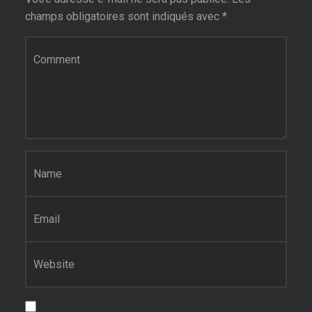
champs obligatoires sont indiqués avec
*
Commentaire
*
Nom
*
E-mail
*
Site web