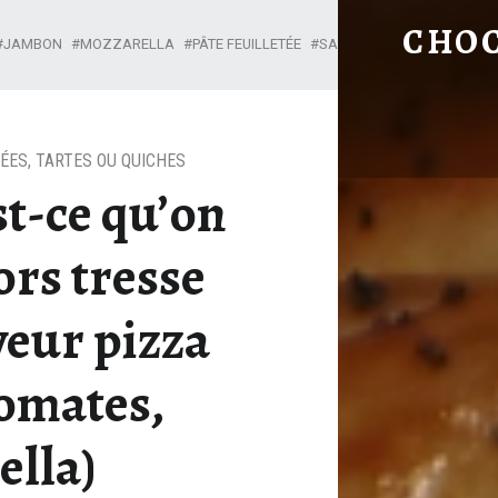
MAMAN, QU’EST-CE QU’ON MANGE ? …ALORS TRESSE FEUILLETÉE
CHO
JAMBON
MOZZARELLA
PÂTE FEUILLETÉE
SAUCE TOMATE
LÉES
,
TARTES OU QUICHES
t-ce qu’on
rs tresse
veur pizza
omates,
ella)