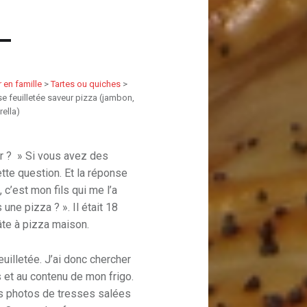
r en famille
>
Tartes ou quiches
>
e feuilletée saveur pizza (jambon,
ella)
r ? » Si vous avez des
tte question. Et la réponse
, c’est mon fils qui me l’a
s une pizza ? ». Il était 18
âte à pizza maison.
euilletée. J’ai donc chercher
 et au contenu de mon frigo.
des photos de tresses salées