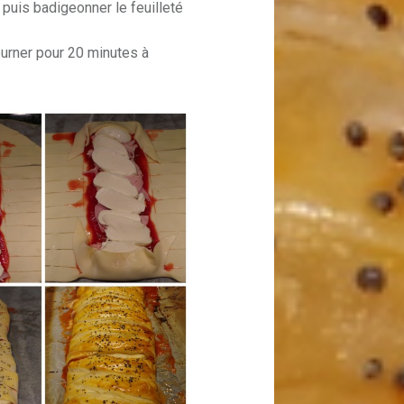
 puis badigeonner le feuilleté
urner pour 20 minutes à