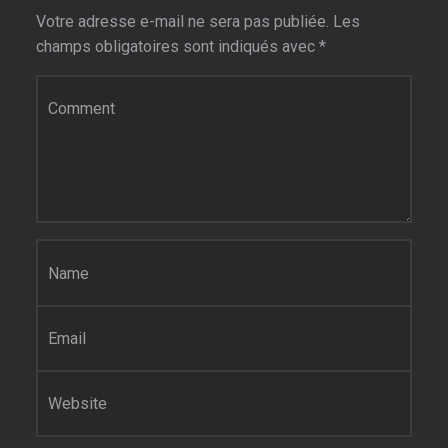
Votre adresse e-mail ne sera pas publiée.
Les
champs obligatoires sont indiqués avec
*
Commentaire
*
Nom
*
E-mail
*
Site web