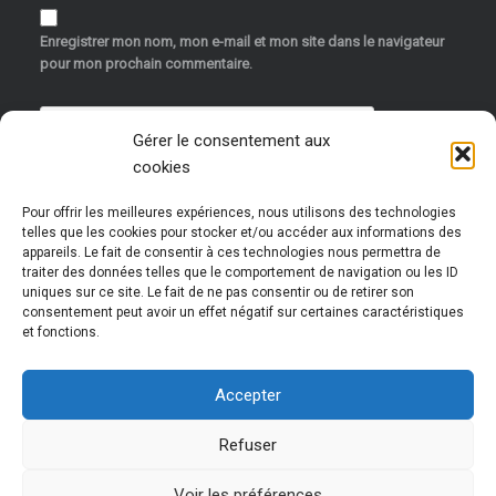
Enregistrer mon nom, mon e-mail et mon site dans le navigateur
pour mon prochain commentaire.
Gérer le consentement aux
cookies
Pour offrir les meilleures expériences, nous utilisons des technologies
telles que les cookies pour stocker et/ou accéder aux informations des
appareils. Le fait de consentir à ces technologies nous permettra de
traiter des données telles que le comportement de navigation ou les ID
uniques sur ce site. Le fait de ne pas consentir ou de retirer son
Ce site utilise Akismet pour réduire les indésirables.
consentement peut avoir un effet négatif sur certaines caractéristiques
et fonctions.
En savoir plus sur la façon dont les données de vos
commentaires sont traitées
.
Accepter
Refuser
Voir les préférences